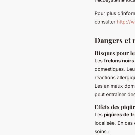
Pour plus d'inform
consulter
http://w
Dangers et r
Risques pour l
Les
frelons noirs
domestiques. Leu
réactions allergi
Les animaux domes
peut entraîner de
Effets des piqû
Les
piqûres de fr
localisée. En cas 
soins :