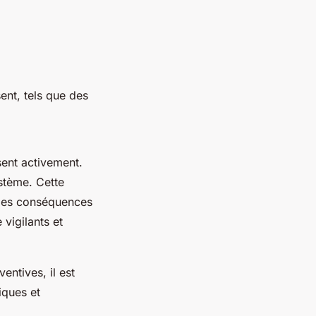
nt, tels que des
ssent activement.
ystème. Cette
a des conséquences
 vigilants et
ntives, il est
iques et