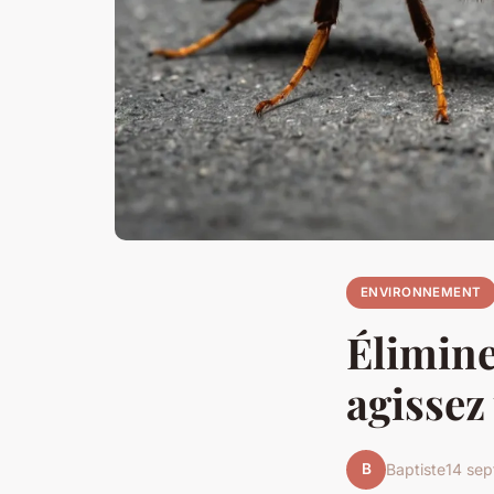
ENVIRONNEMENT
Éliminer
agissez 
B
Baptiste
14 se