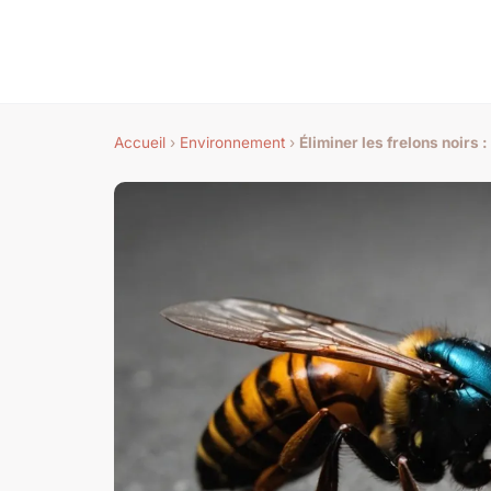
Accueil
›
Environnement
›
Éliminer les frelons noirs :