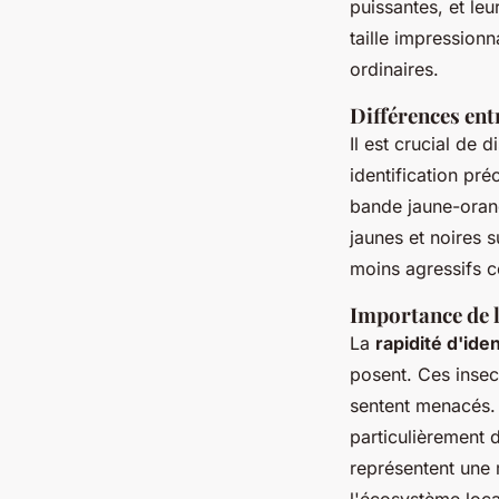
puissantes, et le
taille impression
ordinaires.
Différences ent
Il est crucial de 
identification pré
bande jaune-oran
jaunes et noires 
moins agressifs c
Importance de l
La
rapidité d'iden
posent. Ces insec
sentent menacés. 
particulièrement 
représentent une m
l'écosystème loca