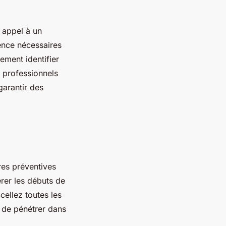
e appel à un
ence nécessaires
lement identifier
s professionnels
garantir des
res préventives
rer les débuts de
cellez toutes les
s de pénétrer dans