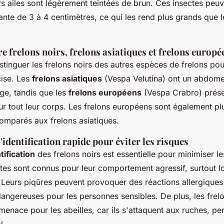
urs ailes sont légèrement teintées de brun. Ces insectes peuv
nante de 3 à 4 centimètres, ce qui les rend plus grands que 
re frelons noirs, frelons asiatiques et frelons europé
distinguer les frelons noirs des autres espèces de frelons po
cise. Les
frelons asiatiques
(Vespa Velutina) ont un abdom
ge, tandis que les
frelons européens
(Vespa Crabro) prése
sur tout leur corps. Les frelons européens sont également pl
omparés aux frelons asiatiques.
'identification rapide pour éviter les risques
tification
des frelons noirs est essentielle pour minimiser le
tes sont connus pour leur comportement agressif, surtout lo
Leurs piqûres peuvent provoquer des réactions allergiques
dangereuses pour les personnes sensibles. De plus, les frelo
enace pour les abeilles, car ils s'attaquent aux ruches, per
l.