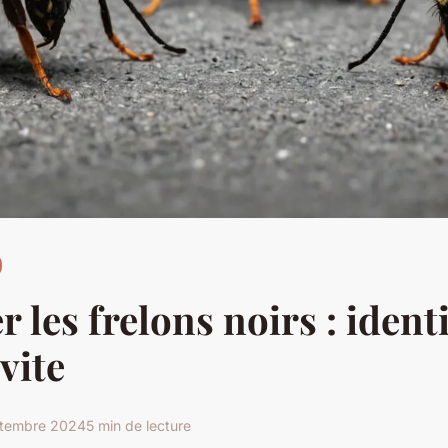
 les frelons noirs : identi
vite
ptembre 2024
5 min de lecture