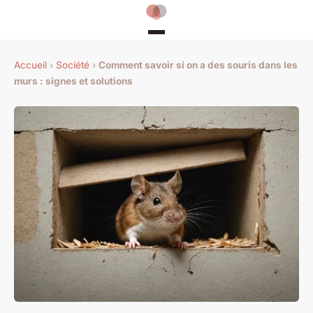
Accueil
›
Société
›
Comment savoir si on a des souris dans les
murs : signes et solutions