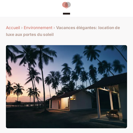
Accueil
›
Environnement
›
Vacances élégantes: location de
luxe aux portes du soleil