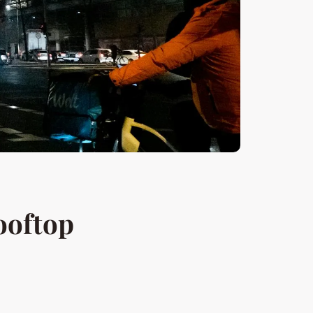
rooftop