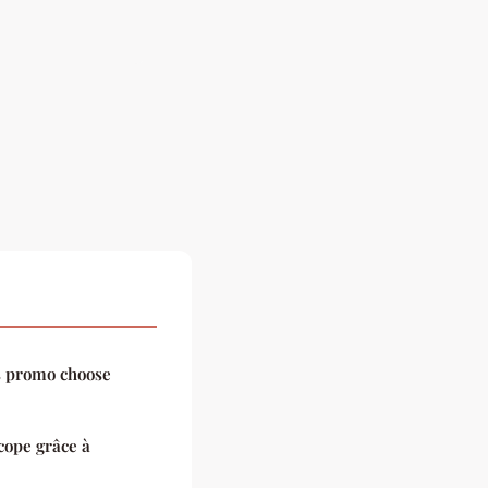
es promo choose
cope grâce à