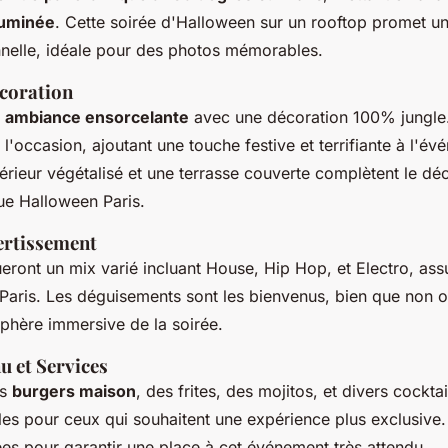
luminée
. Cette soirée d'Halloween sur un rooftop promet u
nnelle, idéale pour des photos mémorables.
coration
e
ambiance ensorcelante
avec une décoration 100% jungle.
l'occasion, ajoutant une touche festive et terrifiante à l'é
érieur végétalisé et une terrasse couverte complètent le déc
ue Halloween Paris.
ertissement
ueront un mix varié incluant House, Hip Hop, et Electro, ass
Paris. Les déguisements sont les bienvenus, bien que non ob
sphère immersive de la soirée.
u et Services
es
burgers maison
, des frites, des mojitos, et divers cockt
les pour ceux qui souhaitent une expérience plus exclusive
s pour garantir une place à cet événement très attendu.