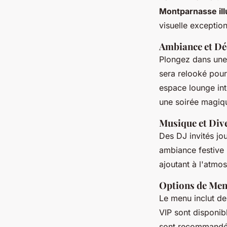
Montparnasse il
visuelle exceptio
Ambiance et Dé
Plongez dans un
sera relooké pour 
espace lounge int
une soirée magiq
Musique et Div
Des DJ invités jo
ambiance festive 
ajoutant à l'atmo
Options de Men
Le menu inclut d
VIP sont disponib
sont recommandée