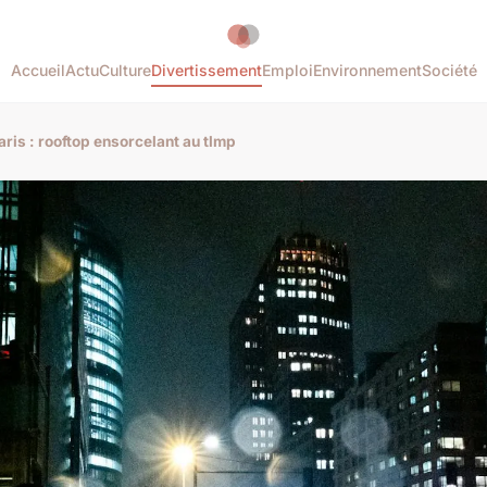
Accueil
Actu
Culture
Divertissement
Emploi
Environnement
Société
aris : rooftop ensorcelant au tlmp