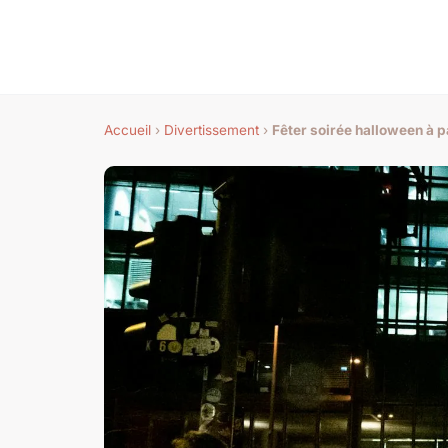
Accueil
›
Divertissement
›
Fêter soirée halloween à p