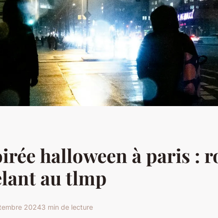
oirée halloween à paris : 
lant au tlmp
ptembre 2024
3 min de lecture