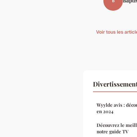
Bapti
B
Voir tous les arti
Divertissement
Wyylde avis : décou
en 2024
Découvrez le meill
notre guide TV