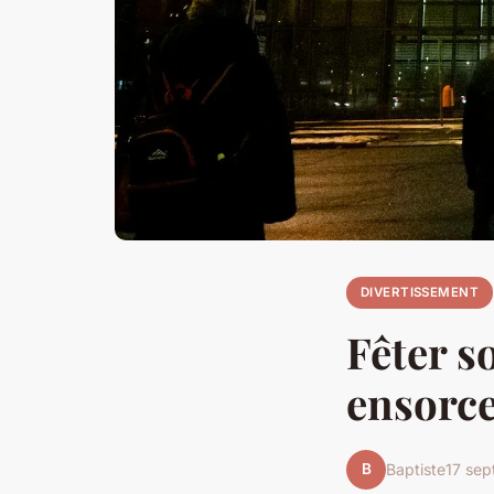
DIVERTISSEMENT
Fêter s
ensorce
B
Baptiste
17 se