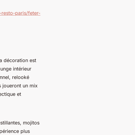
resto-paris/feter-
 décoration est
unge intérieur
nnel, relooké
s joueront un mix
ectique et
ustillantes, mojitos
xpérience plus