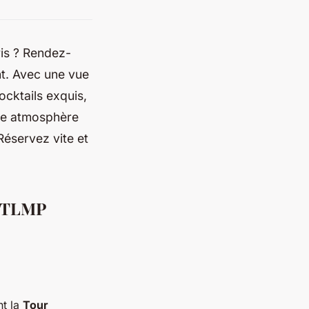
ris ? Rendez-
t. Avec une vue
ocktails exquis,
une atmosphère
éservez vite et
u TLMP
nt la
Tour