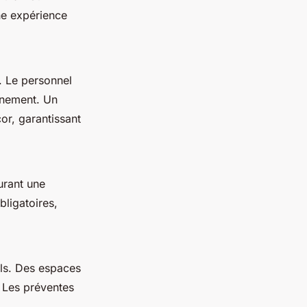
ne expérience
 Le personnel
vénement. Un
or, garantissant
urant une
ligatoires,
ails. Des espaces
. Les préventes