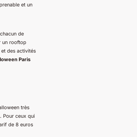
prenable et un
à chacun de
r un rooftop
et des activités
loween Paris
alloween très
. Pour ceux qui
arif de 8 euros