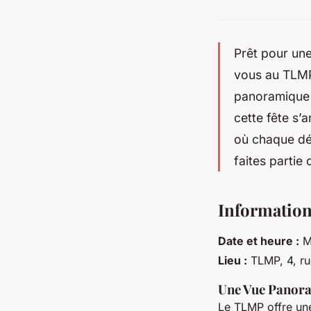
Prêt pour une
vous au TLMP
panoramique à
cette fête s’
où chaque dé
faites partie
Information
Date et heure :
Ma
Lieu :
TLMP, 4, ru
Une Vue Panora
Le TLMP offre u