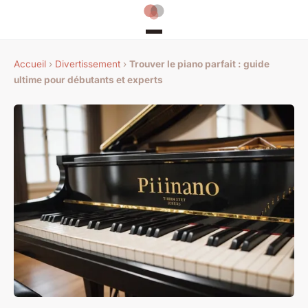
Accueil
›
Divertissement
›
Trouver le piano parfait : guide
ultime pour débutants et experts