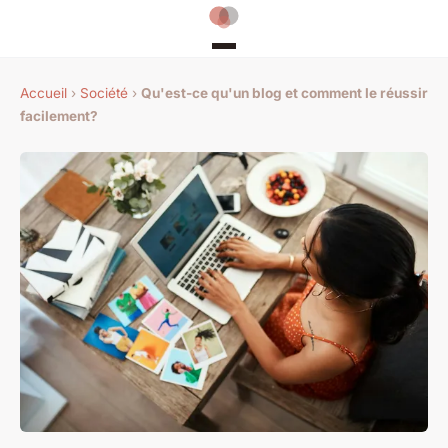
Accueil
›
Société
›
Qu'est-ce qu'un blog et comment le réussir
facilement?