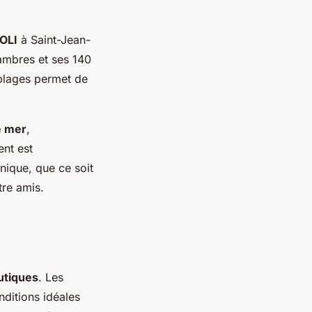
OLI
à Saint-Jean-
ambres et ses 140
 plages permet de
e mer
,
nt est
nique, que ce soit
tre amis.
utiques
. Les
nditions idéales