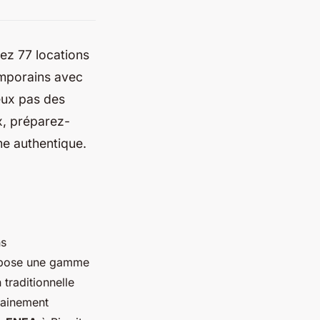
ez 77 locations
emporains avec
eux pas des
x, préparez-
me authentique.
ns
pose une gamme
traditionnelle
tainement