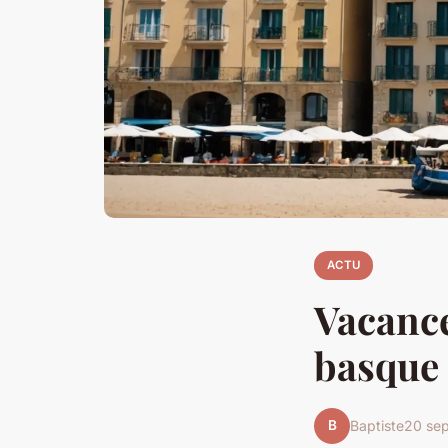
ACTU
Vacance
basque
B
Baptiste
20 se