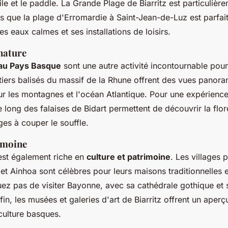
oile et le paddle. La Grande Plage de Biarritz est particulièr
dis que la plage d'Erromardie à Saint-Jean-de-Luz est parfai
es eaux calmes et ses installations de loisirs.
nature
au Pays Basque
sont une autre activité incontournable pou
ntiers balisés du massif de la Rhune offrent des vues panor
ur les montagnes et l'océan Atlantique. Pour une expérience 
 long des falaises de Bidart permettent de découvrir la flor
ges à couper le souffle.
imoine
st également riche en
culture et patrimoine
. Les villages 
t Ainhoa sont célèbres pour leurs maisons traditionnelles 
z pas de visiter Bayonne, avec sa cathédrale gothique et 
nfin, les musées et galeries d'art de Biarritz offrent un aper
a culture basques.