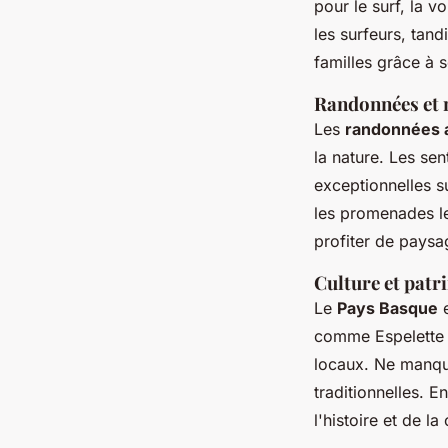
pour le surf, la v
les surfeurs, tan
familles grâce à s
Randonnées et 
Les
randonnées 
la nature. Les se
exceptionnelles s
les promenades le
profiter de paysa
Culture et patr
Le
Pays Basque
e
comme Espelette e
locaux. Ne manque
traditionnelles. E
l'histoire et de l