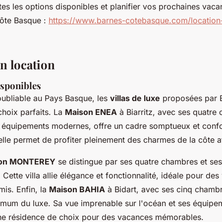
tes les options disponibles et planifier vos prochaines vaca
ôte Basque :
https://www.barnes-cotebasque.com/location
n location
isponibles
oubliable au Pays Basque, les
villas de luxe
proposées par
hoix parfaits. La
Maison ENEA
à Biarritz, avec ses quatre
 équipements modernes, offre un cadre somptueux et confo
elle permet de profiter pleinement des charmes de la côte at
on MONTEREY
se distingue par ses quatre chambres et se
 Cette villa allie élégance et fonctionnalité, idéale pour de
mis. Enfin, la
Maison BAHIA
à Bidart, avec ses cinq chamb
mmum du luxe. Sa vue imprenable sur l'océan et ses équipe
e résidence de choix pour des vacances mémorables.