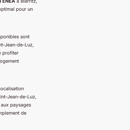
n ENEA
à Biarritz,
optimal pour un
ponibles sont
nt-Jean-de-Luz,
 profiter
 logement
localisation
Saint-Jean-de-Luz,
 aux paysages
implement de