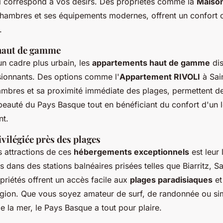
i correspond à vos désirs. Des propriétés comme la
Maiso
chambres et ses équipements modernes, offrent un confort 
.
haut de gamme
un cadre plus urbain, les
appartements haut de gamme
dis
sionnants. Des options comme l'
Appartement RIVOLI
à Sai
ambres et sa proximité immédiate des plages, permettent de
beauté du Pays Basque tout en bénéficiant du confort d'un
nt.
ivilégiée près des plages
 attractions de ces
hébergements exceptionnels
est leur 
es dans des stations balnéaires prisées telles que Biarritz, 
opriétés offrent un accès facile aux
plages paradisiaques
et
région. Que vous soyez amateur de surf, de randonnée ou s
e la mer, le Pays Basque a tout pour plaire.