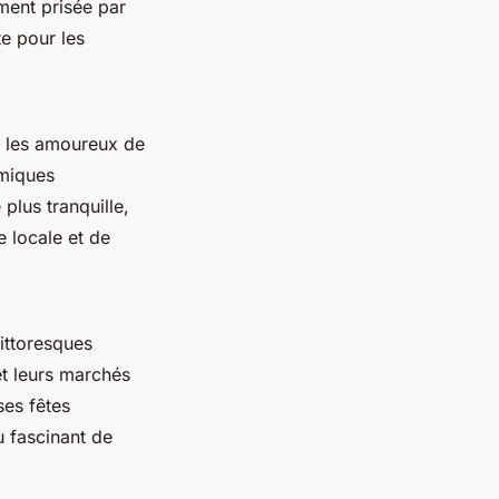
ement prisée par
te pour les
r les amoureux de
amiques
plus tranquille,
e locale et de
pittoresques
et leurs marchés
ses fêtes
çu fascinant de