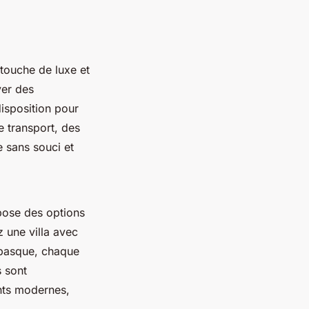
touche de luxe et
ver des
disposition pour
e transport, des
e sans souci et
ose des options
 une villa avec
e basque, chaque
s sont
nts modernes,