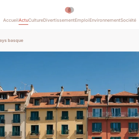
Accueil
Actu
Culture
Divertissement
Emploi
Environnement
Société
pays basque