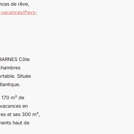
nces de rêve,
-vacances/Pays-
 BARNES Côte
 chambres
rtable. Située
lantique.
s 170 m² de
s vacances en
res et ses 300 m²,
ments haut de